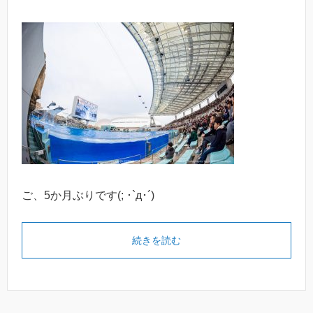
ご、5か月ぶりです(; ･`д･´)
続きを読む